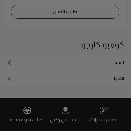
طلب اتصال
كومبو كارجو
لمحة
المزايا
صمم سياراتك
إبحث عن وكيل
طلب تجربة قيادة