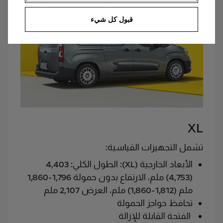
قبول كل شيء
XL
تشمل التجهيزات القياسية:
الأبعاد الخارجية (XL): الطول الكلي: 4,403
(4,753) ملم، الارتفاع بدون حمولة 1,796-1,860
ملم (1,812-1,860) ملم، العرض 2,107 ملم
تحافظ حواجز الحمولة
الفتحة القابلة للإزالة