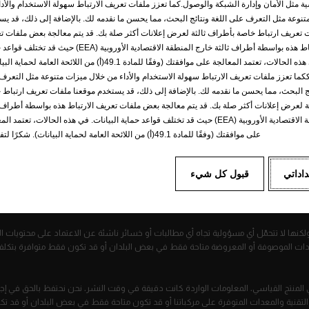
 مثل الأمان وإدارة الشبكة والوصول.كما تعزز ملفات تعريف الارتباط سهولة الاستخدام والأدا
تنوعة مثل التعرف على اللغة ونتائج البحث، مما يحسن ما نقدمه لك. بالإضافة إلى ذلك، قد يس
ت تعريف ارتباط خاصة بأطراف ثالثة لعرض إعلانات أكثر صلة بك. قد يتم معالجة بعض ملفات ت
الارتباط هذه بواسطة أطراف ثالثة خارج المنطقة الاقتصادية الأوروبية (EEA) حيث قد 
البيانات. في هذه الحالات، تعتمد المعالجة على موافقتك (وفقًا للمادة 49.1(أ) من اللائحة العامة ل
كما تعزز ملفات تعريف الارتباط سهولة الاستخدام والأداء من خلال ميزات متنوعة مثل التعرف
ئج البحث، مما يحسن ما نقدمه لك. بالإضافة إلى ذلك، قد يستخدم موقعنا ملفات تعريف ارتباط 
ة لعرض إعلانات أكثر صلة بك. قد يتم معالجة بعض ملفات تعريف الارتباط هذه بواسطة أطراف ث
خارج المنطقة الاقتصادية الأوروبية (EEA) حيث قد تختلف قواعد حماية البيانات. في هذه الحالات، تعتمد 
على موافقتك (وفقًا للمادة 49.1(أ) من اللائحة العامة لحماية البيانات). شكرًا لتفهمك!
داداتي
قبول كل شيء
Cookies po
ملاحظات قانونية
إعادة التدوير
قبول ملفات تعريف الارتب
كنها لا تتحمّل أي مسؤولية تجاه أي مطالبات أو خسائر ناشئة عن الاعتماد على محتويات 
معدات الموصوفة أو المعروضة متاحة فقط في بعض البلدان أو قد تكون فقط متوافرة بتكلفة
 المنتج القياسي. المعلومات الواردة كانت دقيقة في وقت النشر. نحن نحتفظ بالحق في إجرا
ت التقنية والمعدات المتوفرة على مركباتنا أو قد تكون متاحة فقط في بعض البلدان أو قد