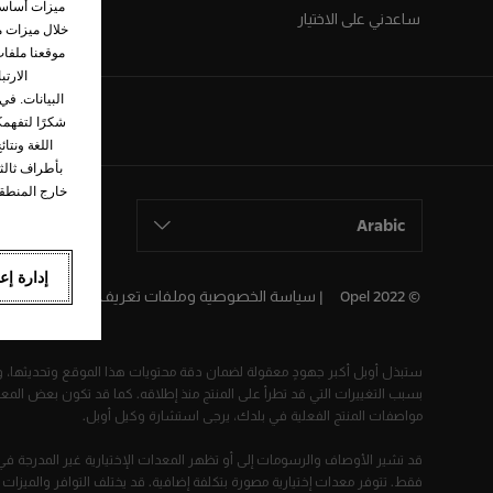
ميزات أساسية
ساعدني على الاختيار
خلال ميزات م
موقعنا ملفا
شكرًا لتفهمك
اللغة ونتا
بأطراف ثالث
Arabic
إدارة إع
© Opel 2022
سياسة الخصوصية وملفات تعريف الارتباط
licy
ستبذل أوبل أكبر جهودٍ معقولة لضمان دقة محتويات هذا الموقع وتحديثها، ول
بسبب التغييرات التي قد تطرأ على المنتج منذ إطلاقه. كما قد تكون بعض ال
مواصفات المنتج الفعلية في بلدك، يرجى استشارة وكيل أوبل.
قد تشير الأوصاف والرسومات إلى أو تظهر المعدات الإختيارية غير المدرجة في
فقط. تتوفر معدات إختيارية مصورة بتكلفة إضافية. قد يختلف التوافر والميزا