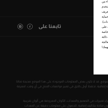
ء من
تخدم
عريف
تختلف قواعد حماية
حماية البيانات).
تابعنا على
 على
خاصة
الثة
المعالجة
اط
الموقع. قد لا تكون بعض المعلومات الموجودة على هذا الموقع صحيحة تمامًا
 إضافية. تحتفظ أوبل بالحق في تغيير مواصفات المنتج في أي وقت. لمعرفة
ء تغييرات في التصميم والمعدات. الألوان المعروضة هي ألوان تقريبية
 تكون متاحة بتكاليف إضافية. للحصول على معلومات دقيقة عن المعدات