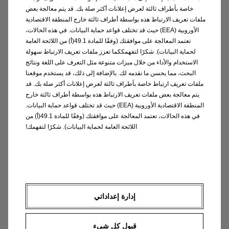
خاصة بأطراف ثالثة لعرض إعلانات أكثر صلة بك. قد يتم معالجة بعض
The future is electric
ملفات تعريف الارتباط هذه بواسطة أطراف ثالثة خارج المنطقة الاقتصادية
الأوروبية (EEA) حيث قد تختلف قواعد حماية البيانات. في هذه الحالات،
Ready to switch?
تعتمد المعالجة على موافقتك (وفقًا للمادة 49.1(أ) من اللائحة العامة
لحماية البيانات). شكرًا لتفهمككما تعزز ملفات تعريف الارتباط سهولة
الاستخدام والأداء من خلال ميزات متنوعة مثل التعرف على اللغة ونتائج
Discover the Grandland Plug-in Hybrid
البحث، مما يحسن ما نقدمه لك. بالإضافة إلى ذلك، قد يستخدم موقعنا
ملفات تعريف ارتباط خاصة بأطراف ثالثة لعرض إعلانات أكثر صلة بك. قد
يتم معالجة بعض ملفات تعريف الارتباط هذه بواسطة أطراف ثالثة خارج
المنطقة الاقتصادية الأوروبية (EEA) حيث قد تختلف قواعد حماية البيانات.
في هذه الحالات، تعتمد المعالجة على موافقتك (وفقًا للمادة 49.1(أ) من
Offers
اللائحة العامة لحماية البيانات). شكرًا لتفهمك!
إدارة إعداداتي
قبول كل شيء