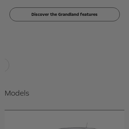
1
al
Discover the Grandland features
ng
s
s.
Models