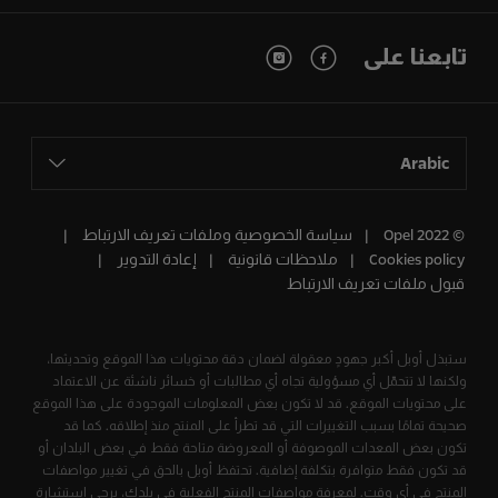
تابعنا على
Arabic
© Opel 2022
سياسة الخصوصية وملفات تعريف الارتباط
Cookies policy
ملاحظات قانونية
إعادة التدوير
قبول ملفات تعريف الارتباط
ستبذل أوبل أكبر جهودٍ معقولة لضمان دقة محتويات هذا الموقع وتحديثها،
ولكنها لا تتحمّل أي مسؤولية تجاه أي مطالبات أو خسائر ناشئة عن الاعتماد
على محتويات الموقع. قد لا تكون بعض المعلومات الموجودة على هذا الموقع
صحيحة تمامًا بسبب التغييرات التي قد تطرأ على المنتج منذ إطلاقه. كما قد
تكون بعض المعدات الموصوفة أو المعروضة متاحة فقط في بعض البلدان أو
قد تكون فقط متوافرة بتكلفة إضافية. تحتفظ أوبل بالحق في تغيير مواصفات
المنتج في أي وقت. لمعرفة مواصفات المنتج الفعلية في بلدك، يرجى استشارة