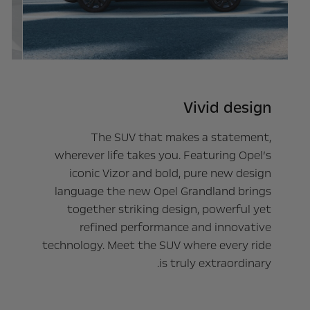
g
Vivid design
The SUV that makes a statement,
re
rt
wherever life takes you. Featuring Opel’s
es
iconic Vizor and bold, pure new design
ur
language the new Opel Grandland brings
nd
together striking design, powerful yet
ve
refined performance and innovative
e
technology. Meet the SUV where every ride
n
is truly extraordinary.
he
n.