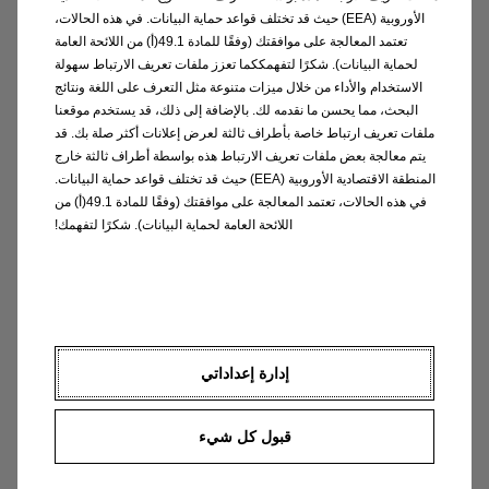
* Energy consumption Mokka-e xx,x - xx,x
الأوروبية (EEA) حيث قد تختلف قواعد حماية البيانات. في هذه الحالات،
kWh/100 km; CO
emission 0 g/km; range
2
تعتمد المعالجة على موافقتك (وفقًا للمادة 49.1(أ) من اللائحة العامة
(combined) xxx km to xxx km (depending on
لحماية البيانات). شكرًا لتفهمككما تعزز ملفات تعريف الارتباط سهولة
equipped options). The range and electric
الاستخدام والأداء من خلال ميزات متنوعة مثل التعرف على اللغة ونتائج
البحث، مما يحسن ما نقدمه لك. بالإضافة إلى ذلك، قد يستخدم موقعنا
consumption figures mentioned are
ملفات تعريف ارتباط خاصة بأطراف ثالثة لعرض إعلانات أكثر صلة بك. قد
preliminary and comply with the WLTP test
يتم معالجة بعض ملفات تعريف الارتباط هذه بواسطة أطراف ثالثة خارج
procedure, on the basis of which new vehicles
المنطقة الاقتصادية الأوروبية (EEA) حيث قد تختلف قواعد حماية البيانات.
are type approved from 1 September 2018. EG
في هذه الحالات، تعتمد المعالجة على موافقتك (وفقًا للمادة 49.1(أ) من
type approval and Certificate of Conformity
اللائحة العامة لحماية البيانات). شكرًا لتفهمك!
are not yet available. The preliminary values
might differ from official final type approval
data. These may vary depending on actual
condi-tions of use and on different factors
such as: speed, thermal comfort on board the
إدارة إعداداتي
vehicle, driving style and outside temperature.
The charging time depends in particular on the
قبول كل شيء
power of the charger on board the vehicle, the
charging cable and the type and power of the