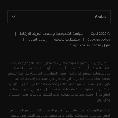
Arabic
© Opel 2022
سياسة الخصوصية وملفات تعريف الارتباط
Cookies policy
ملاحظات قانونية
إعادة التدوير
قبول ملفات تعريف الارتباط
ستبذل أوبل أكبر جهودٍ معقولة لضمان دقة محتويات هذا الموقع وتحديثها،
ولكنها لا تتحمّل أي مسؤولية تجاه أي مطالبات أو خسائر ناشئة عن الاعتماد
على محتويات الموقع. قد لا تكون بعض المعلومات الموجودة على هذا الموقع
صحيحة تمامًا بسبب التغييرات التي قد تطرأ على المنتج منذ إطلاقه. كما قد
تكون بعض المعدات الموصوفة أو المعروضة متاحة فقط في بعض البلدان أو
قد تكون فقط متوافرة بتكلفة إضافية. تحتفظ أوبل بالحق في تغيير مواصفات
المنتج في أي وقت. لمعرفة مواصفات المنتج الفعلية في بلدك، يرجى استشارة
وكيل أوبل.
قد تشير الأوصاف والرسومات إلى أو تظهر المعدات الإختيارية غير المدرجة في
المنتج القياسي. المعلومات الواردة كانت دقيقة في وقت النشر. نحن نحتفظ