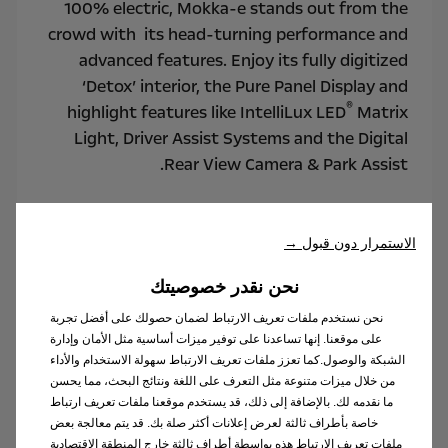
100% electric, Mokka-e stands out from the
crowd with its head-turning performance and
advanced features. Enjoy its fully digitized
‘Detox’ interior, the Pure Panel Display and
®
highlight features like IntelliLux LED
Matrix
Light, Driver Assist Systems and the Digital
Rear View Camera & Park Assist.
Exterior Dimensions: Overall length 4,151
mm, height unladen 1,534 mm, width 1,987 mm
الاستمرار دون قبول →
نحن نقدر خصوصيتك
Luggage-/loadspace volume: 310-1,060 l
نحن نستخدم ملفات تعريف الارتباط لضمان حصولك على أفضل تجربة
على موقعنا. إنها تساعدنا على توفير ميزات أساسية مثل الأمان وإدارة
Driving experience: 150 km/h top speed, 342
الشبكة والوصول.كما تعزز ملفات تعريف الارتباط سهولة الاستخدام والأداء
km (WLTP)* range without recharging
من خلال ميزات متنوعة مثل التعرف على اللغة ونتائج البحث، مما يحسن
ما نقدمه لك. بالإضافة إلى ذلك، قد يستخدم موقعنا ملفات تعريف ارتباط
خاصة بأطراف ثالثة لعرض إعلانات أكثر صلة بك. قد يتم معالجة بعض
ملفات تعريف الارتباط هذه بواسطة أطراف ثالثة خارج المنطقة الاقتصادية